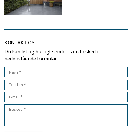
KONTAKT OS
Du kan let og hurtigt sende os en besked i
nedenstående formular.