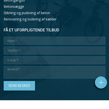
Betongangsti
Betonvægge
Slibning og pudsning af beton
Renovering og isolering af kælder
FÅ ET UFORPLIGTENDE TILBUD
Copyright © 2026 - AROS Beton
, CVR 36643757
|
Privatlivspolitik
|
Cookiepolitik