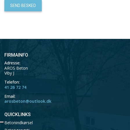
FIRMAINFO
Adresse:
AROS Beton
Viby J
Telefon:
41 26 72 74
Email:
arosbeton@outlook.dk
QUICKLINKS
Betonindkørsel