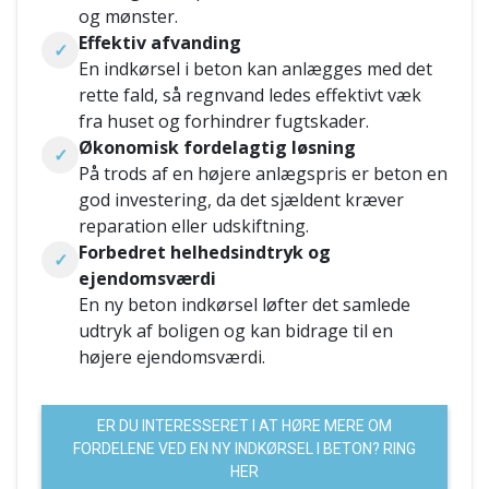
og mønster.
Effektiv afvanding
✓
En indkørsel i beton kan anlægges med det
rette fald, så regnvand ledes effektivt væk
fra huset og forhindrer fugtskader.
Økonomisk fordelagtig løsning
✓
På trods af en højere anlægspris er beton en
god investering, da det sjældent kræver
reparation eller udskiftning.
Forbedret helhedsindtryk og
✓
ejendomsværdi
En ny beton indkørsel løfter det samlede
udtryk af boligen og kan bidrage til en
højere ejendomsværdi.
ER DU INTERESSERET I AT HØRE MERE OM
FORDELENE VED EN NY INDKØRSEL I BETON? RING
HER