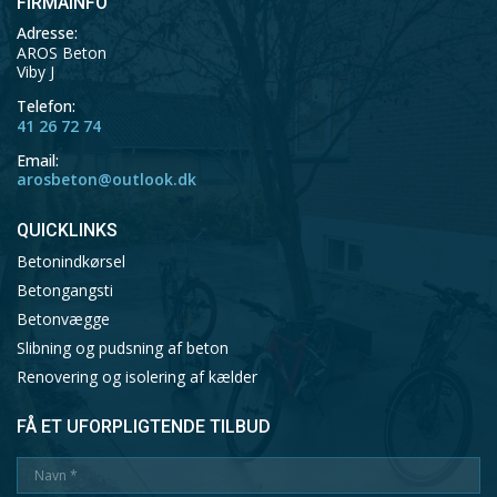
FIRMAINFO
Adresse:
AROS Beton
Viby J
Telefon:
41 26 72 74
Email:
arosbeton@outlook.dk
QUICKLINKS
Betonindkørsel
Betongangsti
Betonvægge
Slibning og pudsning af beton
Renovering og isolering af kælder
FÅ ET UFORPLIGTENDE TILBUD