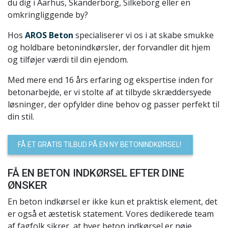
du dig i Aarhus, Skanderborg, Silkeborg eller en
omkringliggende by?
Hos
AROS Beton
specialiserer vi os i at skabe smukke
og holdbare betonindkørsler, der forvandler dit hjem
og tilføjer værdi til din ejendom.
Med mere end 16 års erfaring og ekspertise inden for
betonarbejde, er vi stolte af at tilbyde skræddersyede
løsninger, der opfylder dine behov og passer perfekt til
din stil.
FÅ ET GRATIS TILBUD PÅ EN NY BETONINDKØRSEL!
FÅ EN BETON INDKØRSEL EFTER DINE
ØNSKER
En beton indkørsel er ikke kun et praktisk element, det
er også et æstetisk statement. Vores dedikerede team
af fagfolk sikrer, at hver beton indkørsel er nøje